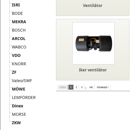
ISRI
Ventilátor
BODE
MEKRA
BOSCH
ARCOL
WABCO
VDO
KNORR
Iker ventilátor
ZF
Valeo/SWF
‹ Előző
1
2
3
...
145
Következő ›
MÖWE
LEMFÖRDER
Dinex
MORSE
ZKW