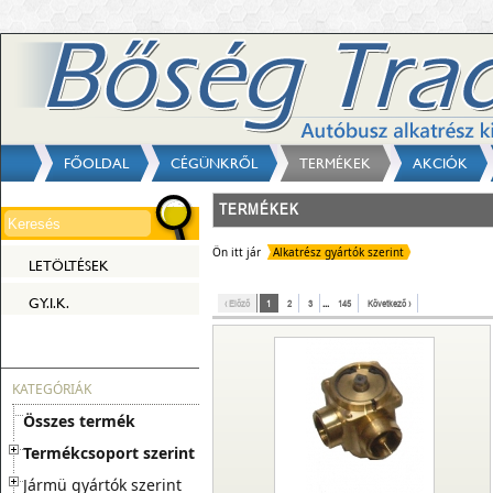
FŐOLDAL
CÉGÜNKRŐL
TERMÉKEK
AKCIÓK
TERMÉKEK
Ön itt jár
Alkatrész gyártók szerint
LETÖLTÉSEK
GY.I.K.
‹ Előző
1
2
3
...
145
Következő ›
KATEGÓRIÁK
Összes termék
Termékcsoport szerint
Jármü gyártók szerint