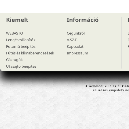
Kiemelt
Információ
WEBASTO
Cégünkről
Lengéscsillapítók
Á.SZ.F.
Futómű beépítés
Kapcsolat
Fűtés és klímaberendezések
Impresszum
Gázrugók
Utasajtó beépítés
A weboldal külalakja, kia
és írásos engedély n