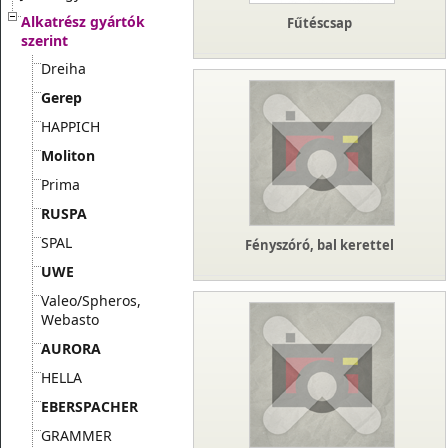
Alkatrész gyártók
Fűtéscsap
szerint
Dreiha
Gerep
HAPPICH
Moliton
Prima
RUSPA
SPAL
Fényszóró, bal kerettel
UWE
Valeo/Spheros,
Webasto
AURORA
HELLA
EBERSPACHER
GRAMMER