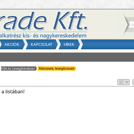
AKCIÓK
KAPCSOLAT
HÍREK
Fék és Levegőrendszer
Fékcsövek, levegőcsövek
a listában!