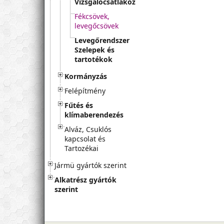
Vizsgálócsatlakozók
Fékcsövek,
levegőcsövek
Levegőrendszer
Szelepek és
tartotékok
Kormányzás
Felépítmény
Fűtés és
klímaberendezés
Alváz, Csuklós
kapcsolat és
Tartozékai
Jármü gyártók szerint
Alkatrész gyártók
szerint