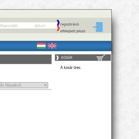
regisztráció
elfelejtett jelszó
KOSÁR
A kosár üres.