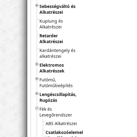
Sebességváltó és
Alkatrészei
Kuplung és
Alkatrészei
Retarder
Alkatrészei
Kardántengely és
alkatrészei
Elektromos
Alkatrészek
Futómű,
Futóműbeépítés
Lengéscsillapítás,
Rugózás
Fék és
Levegőrendszer
ABS Alkatrészei
Csatlakozóelemek,