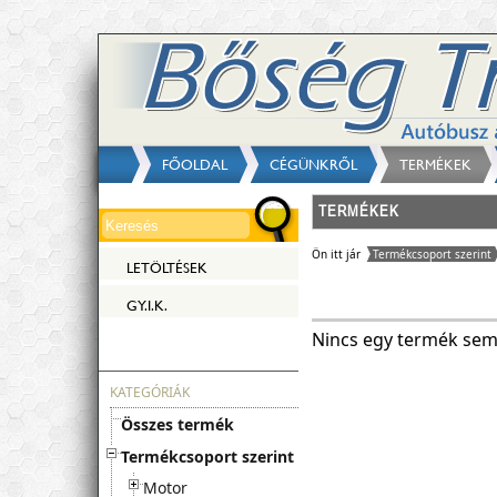
FŐOLDAL
CÉGÜNKRŐL
TERMÉKEK
TERMÉKEK
Ön itt jár
Termékcsoport szerint
LETÖLTÉSEK
GY.I.K.
Nincs egy termék sem 
KATEGÓRIÁK
Összes termék
Termékcsoport szerint
Motor